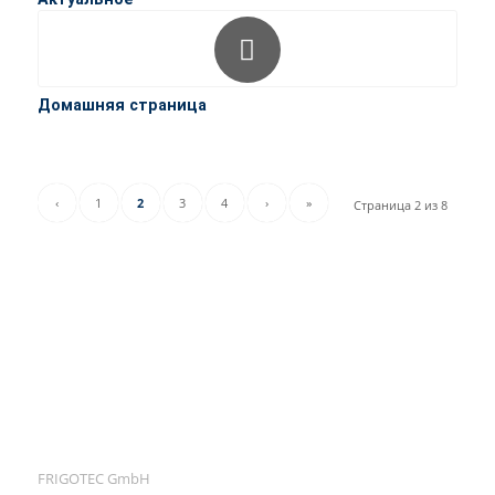
Домашняя страница
‹
1
2
3
4
›
»
Страница 2 из 8
FRIGOTEC GmbH